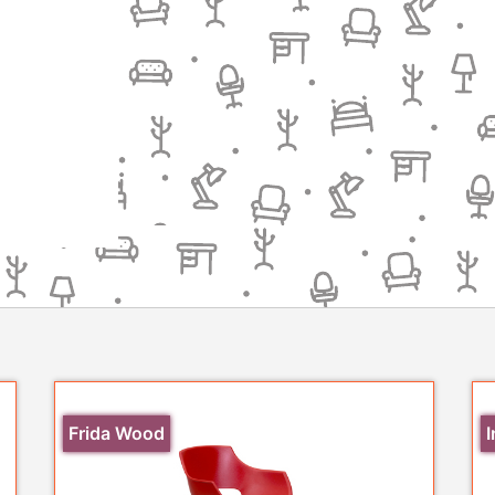
Frida Wood
I