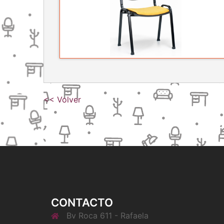
<< Volver
CONTACTO
Bv Roca 611 - Rafaela