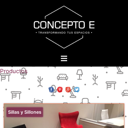
Skip
to
content
Toggle
menu
Productos
Sillas y Sillones