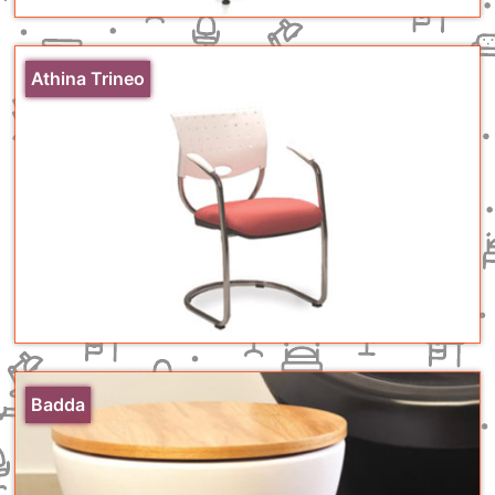
Athina Trineo
Badda