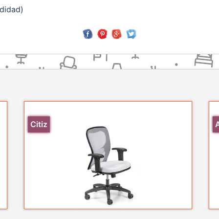
ndidad)
Citiz