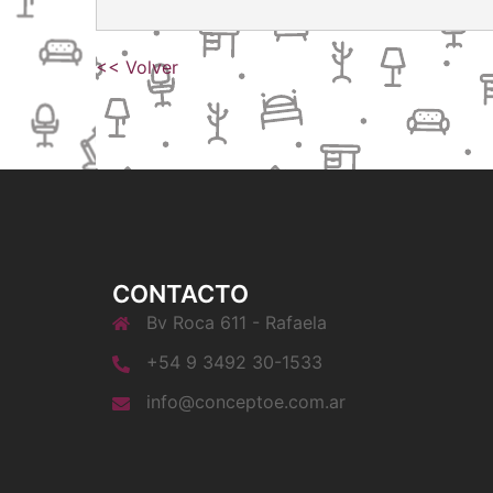
<< Volver
CONTACTO
Bv Roca 611 - Rafaela
+54 9 3492 30-1533
info@conceptoe.com.ar