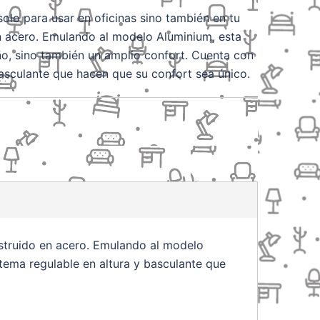
 solo para usar en oficinas sino también en tu
n acero. Emulando al modelo Aluminium, esta
ño, sino también un amplio confort. Cuenta con
basculante que hacen que su confort sea único.
onstruido en acero. Emulando al modelo
tema regulable en altura y basculante que