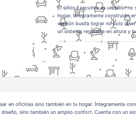
El sillón Executive es un sillón no
hogar. Íntegramente construido e
versión busca lograr no solo dise
un sistema regulable en altura y 
a usar en oficinas sino también en tu hogar. Íntegramente c
 diseño, sino también un amplio confort. Cuenta con un sis