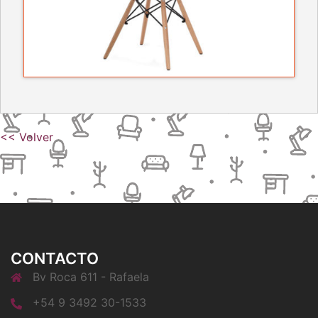
<< Volver
CONTACTO
Bv Roca 611 - Rafaela
+54 9 3492 30-1533