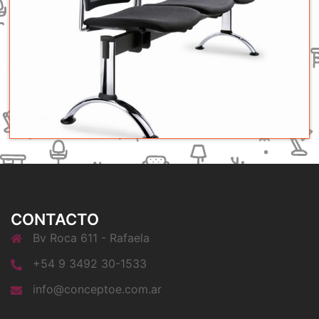
CONTACTO
Bv Roca 611 - Rafaela
+54 9 3492 30-1533
info@conceptoe.com.ar